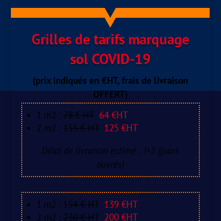
Grilles de tarifs marquage
sol COVID-19
(prix indiqués en €HT, frais de livraison
OFFERT)
1 m2 :
78 € HT
64 €HT
2 m2 :
155 € HT
125 €HT
Délai de livraison estimé : J+3 (jours
ouvrés)
1 m2 :
154 € HT
139 €HT
2 m2 :
230 € HT
200 €HT