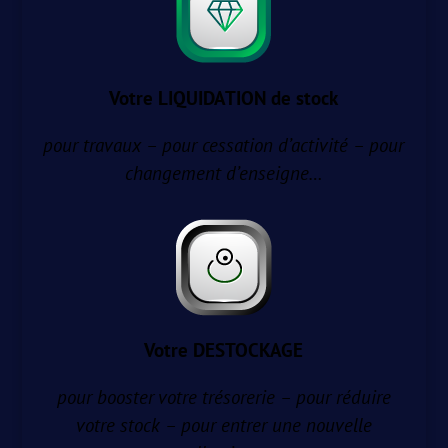
Votre LIQUIDATION de stock
pour travaux – pour cessation d’activité – pour
changement d’enseigne…
Votre DESTOCKAGE
pour booster votre trésorerie – pour réduire
votre stock – pour entrer une nouvelle