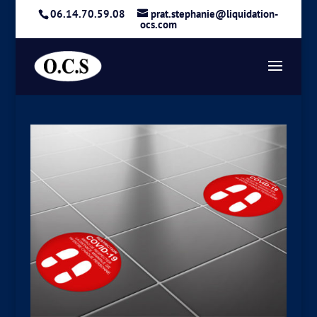
06.14.70.59.08
prat.stephanie@liquidation-
ocs.com