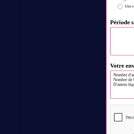
Une e
Période s
Votre en