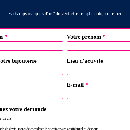
Les champs marqués d’un * doivent être remplis obligatoirement.
T
om
*
Votre prénom
*
DE
otre bijouterie
Lieu d'activité
E-mail
*
nnez votre demande
de de devis, merci de compléter le questionnaire confidentiel ci-dessous