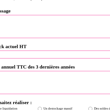
ssage
ock actuel HT
 annuel TTC des 3 dernières années
aitez réaliser :
 liquidation
Un destockage massif
Des soldes d