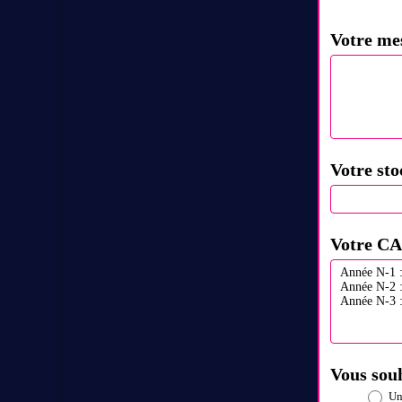
Votre me
Votre st
Votre CA
Vous souh
Une