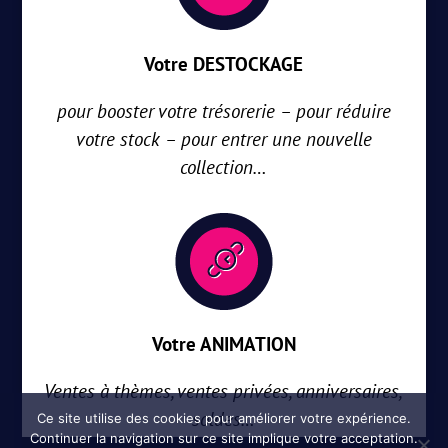
Votre DESTOCKAGE
pour booster votre trésorerie – pour réduire
votre stock – pour entrer une nouvelle
collection…
Votre ANIMATION
Ventes à thèmes, ventes privées, anniversaires,
soldes…
Ce site utilise des cookies pour améliorer votre expérience.
Continuer la navigation sur ce site implique votre acceptation.