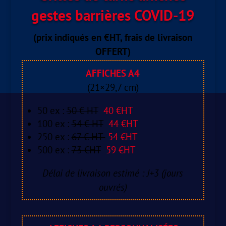
gestes barrières COVID-19
(prix indiqués en €HT, frais de livraison
OFFERT)
AFFICHES A4
(21×29,7 cm)
50 ex :
50 € HT
40 €HT
100 ex :
54 € HT
44 €HT
250 ex :
67 € HT
54 €HT
500 ex :
73 €HT
59 €HT
Délai de livraison estimé : J+3 (jours
ouvrés)