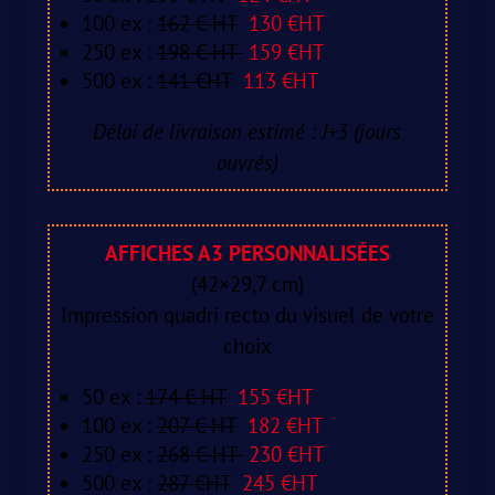
100 ex :
162 € HT
130 €HT
250 ex :
198 € HT
159 €HT
500 ex :
141 €HT
113 €HT
Délai de livraison estimé : J+3 (jours
ouvrés)
AFFICHES A3 PERSONNALISÉES
(42×29,7 cm)
Impression quadri recto du visuel de votre
choix
50 ex :
174 € HT
155 €HT
100 ex :
207 € HT
182 €HT
250 ex :
268 € HT
230 €HT
500 ex :
287 €HT
245 €HT