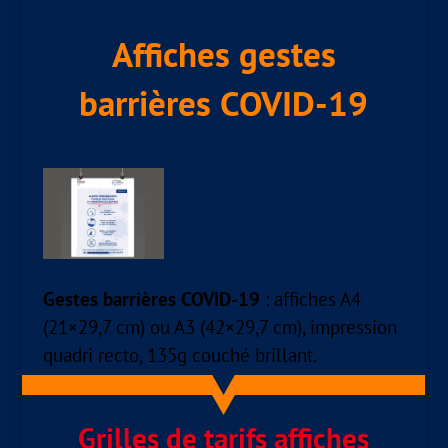
Affiches gestes
barrières COVID-19
Gestes barrières COVID-19
: affiches A4
(21×29,7 cm) ou A3 (42×29,7 cm), impression
quadri recto, 135g couché brillant.
Grilles de tarifs affiches