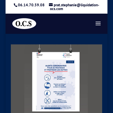
06.14.70.59.08
prat.stephanie@liquidation-
ocs.com