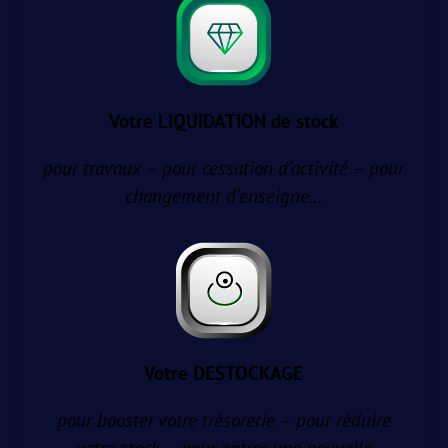
Votre LIQUIDATION de stock
pour travaux – pour cessation d’activité – pour
changement d’enseigne…
Votre DESTOCKAGE
pour booster votre trésorerie – pour réduire
votre stock – pour entrer une nouvelle