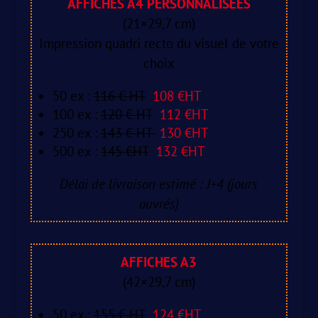
AFFICHES A4 PERSONNALISÉES
(21×29,7 cm)
Impression quadri recto du visuel de votre
choix
50 ex :
116 € HT
108 €HT
100 ex :
120 € HT
112 €HT
250 ex :
143 € HT
130 €HT
500 ex :
145 €HT
132 €HT
Délai de livraison estimé : J+4 (jours
ouvrés)
AFFICHES A3
(42×29,7 cm)
50 ex :
155 € HT
124 €HT