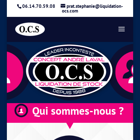
06.14.70.59.08
prat.stephanie@liquidation-
ocs.com
Qui sommes-nous ?