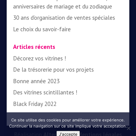
anniversaires de mariage et du zodiaque
30 ans d’organisation de ventes spéciales
Le choix du savoir-faire
Articles récents
Décorez vos vitrines !
De la trésorerie pour vos projets
Bonne année 2023
Des vitrines scintillantes !
Black Friday 2022
Ce site utilise des cookies pour améliorer votre expérience.
Continuer la navigation sur ce site implique votre acceptation.
Réalisation
AlterEgo13
-
Mentions légales
J'accepte