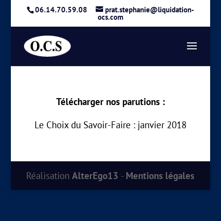
06.14.70.59.08
prat.stephanie@liquidation-
ocs.com
Télécharger nos parutions :
Le Choix du Savoir-Faire : janvier 2018
Réalisation
AlterEgo13
-
Mentions légales