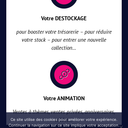
Votre DESTOCKAGE
pour booster votre trésorerie – pour réduire
votre stock – pour entrer une nouvelle
collection…
Votre ANIMATION
Ventes à thèmes, ventes privées, anniversaires,
soldes…
Ce site utilise des cookies pour améliorer votre expérience.
Continuer la navigation sur ce site implique votre acceptation.